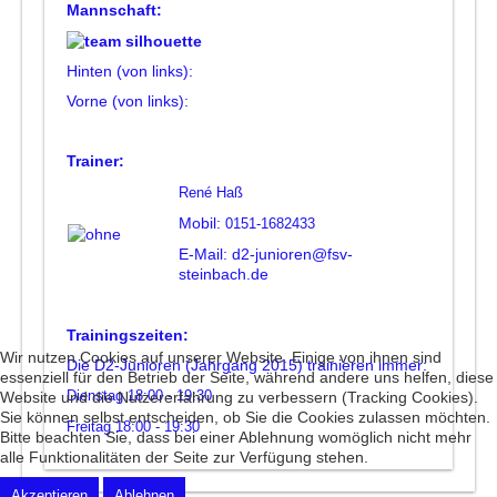
Mannschaft:
Hinten (von links):
Vorne (von links):
Trainer:
René Haß
Mobil:
0151-1682433
E-Mail:
d2-junioren@fsv-
steinbach.de
Trainingszeiten:
Wir nutzen Cookies auf unserer Website. Einige von ihnen sind
Die D2-Junioren (Jahrgang 2015) trainieren immer:
essenziell für den Betrieb der Seite, während andere uns helfen, diese
Dienstag 18:00 - 19:30
Website und die Nutzererfahrung zu verbessern (Tracking Cookies).
Sie können selbst entscheiden, ob Sie die Cookies zulassen möchten.
Freitag 18:00 - 19:30
Bitte beachten Sie, dass bei einer Ablehnung womöglich nicht mehr
alle Funktionalitäten der Seite zur Verfügung stehen.
Akzeptieren
Ablehnen